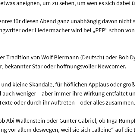
l etwas aneignen, um zu sehen, um wen es sich dabei 
Genres für diesen Abend ganz unabhängig davon nicht 
Songwriter oder Liedermacher wird bei „PEP“ schon vo
er Tradition von Wolf Biermann (Deutsch) oder Bob Dy
er, bekannter Star oder hoffnungsvoller Newcomer.
und kleine Skandale, für höflichen Applaus oder groß
auch weniger – aber immer ihre Wirkung entfaltet u
 Texte oder durch ihr Auftreten – oder alles zusammen
ob Abi Wallenstein oder Gunter Gabriel, ob Inga Rumpf
kung vor allem deswegen, weil sie sich „alleine“ auf di