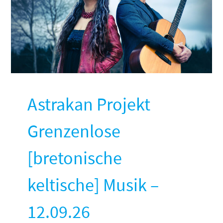
Astrakan Projekt
Grenzenlose
[bretonische
keltische] Musik –
12.09.26