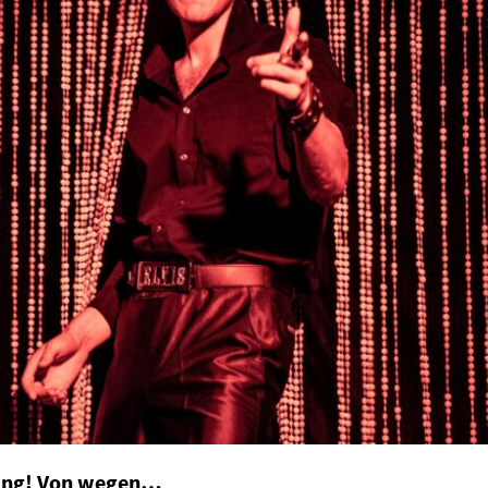
 King! Von wegen…