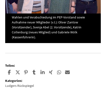
Wahlen und Verabschiedung im PEP-Vorstand sowie
Aufnahme neuer Mitglieder (v.l.): Oliver Zantow
(Vorsitzender), Svenja Abel (2. Vorsitzende), Katrin
Collenburg (neues Mitglied) und Gabriele Wölk
(Kassenführerin).
Teilen:
Kategorien:
Ludgers Rückspiegel