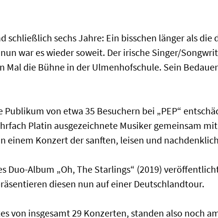
nd schließlich sechs Jahre: Ein bisschen länger als di
 nun war es wieder soweit. Der irische Singer/Songwrit
en Mal die Bühne in der Ulmenhofschule. Sein Bedaue
ne Publikum von etwa 35 Besuchern bei „PEP“ entschä
ehrfach Platin ausgezeichnete Musiker gemeinsam mit 
– in einem Konzert der sanften, leisen und nachdenklic
es Duo-Album „Oh, The Starlings“ (2019) veröffentlicht
räsentieren diesen nun auf einer Deutschlandtour.
ites von insgesamt 29 Konzerten, standen also noch am