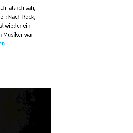
h, als ich sah,
her: Nach Rock,
l wieder ein
n Musiker war
en