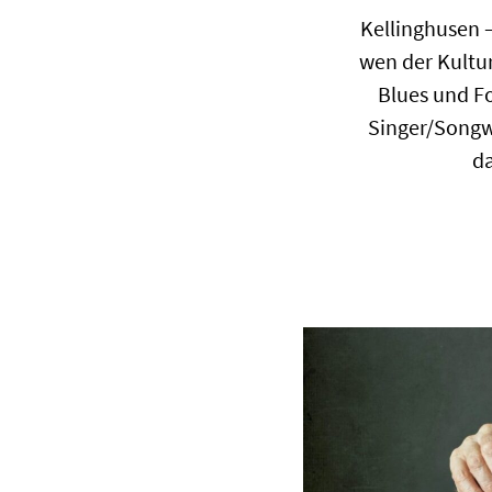
Kellinghusen –
wen der Kultur
Blues und F
Singer/Songw
da