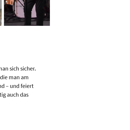
an sich sicher.
, die man am
d – und feiert
tig auch das