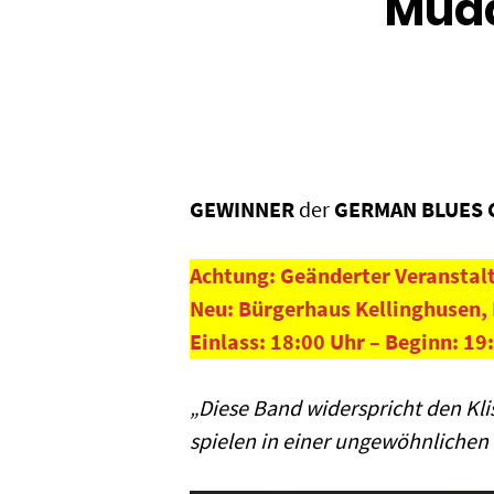
Mudd
GEWINNER
der
GERMAN BLUES 
Achtung: Geänderter Veranstal
Neu: Bürgerhaus Kellinghusen, 
Einlass: 18:00 Uhr – Beginn: 19
„Diese Band widerspricht den Klis
spielen in einer ungewöhnlichen 