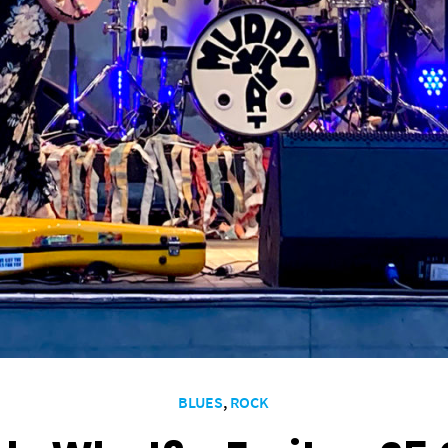
BLUES
,
ROCK